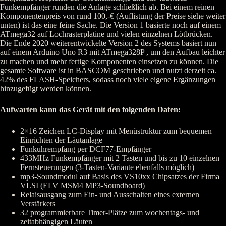
Funkempfänger runden die Anlage schließlich ab. Bei einem reinen
Komponentenpreis von rund 100,-€ (Auflistung der Preise siehe weiter
unten) ist das eine feine Sache. Die Version 1 basierte noch auf einem
ATmega32 auf Lochrasterplatine und vielen einzelnen Lötbrücken.
Die Ende 2020 weiterentwickelte Version 2 des Systems basiert nun
auf einem Arduino Uno R3 mit ATmega328P , um den Aufbau leichter
zu machen und mehr fertige Komponenten einsetzen zu können. Die
gesamte Software ist in BASCOM geschrieben und nutzt derzeit ca.
42% des FLASH-Speichers, sodass noch viele eigene Ergänzungen
hinzugefügt werden können.
Aufwarten kann das Gerät mit den folgenden Daten:
2×16 Zeichen LC-Display mit Menüstruktur zum bequemen
Einrichten der Läutanlage
Funkuhrempfang per DCF77-Empfänger
433MHz Funkempfänger mit 2 Tasten und bis zu 10 einzelnen
Fernsteuerungen (3-Tasten-Variante ebenfalls möglich)
mp3-Soundmodul auf Basis des VS10xx Chipsatzes der Firma
VLSI (ELV MSM4 MP3-Soundboard)
Relaisausgang zum Ein- und Ausschalten eines externen
Verstärkers
32 programmierbare Timer-Plätze zum wochentags- und
zeitabhängigen Läuten