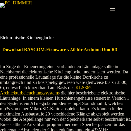
Zum
Inhalt
springen
Elektronische Kirchenglocke
Download BASCOM-Firmware v2.0 für Arduino Uno R3
Im Zuge der Erneuerung einer vorhandenen Läutanlage sollte im
Nachbarort die elektronische Kirchenglocke modernisiert werden. Da
eine professionelle Läutanlage für die kleine Dorfkirche zu
umfangreich und zu kostspielig gewesen wäre (teilweise bis zu 3500,-
€), entwarf ich kurzerhand auf Basis des
KLS365
Architekturbeleuchtungssystems
die hier beschriebene elektronische
Läutanlage. In einem kleinen Hutschienengehäuse steuert in Version 1
des Systems ein ATmega32 ein kleines mp3-Soundmodul, welches
mp3s von einer Mikro-SD-Karte abspielen kann. Es können in der
maximalen Ausbaustufe 20 verschiedene Klänge abgespielt werden,
wobei die Abspiellänge nur von der Speicherkarte selbst beschränkt ist.
Eine stattliche Anzahl an programmierbaren Speicherplätzen für das
zeitgenaue Abspielen der Glockenklänge und ein 433MHz