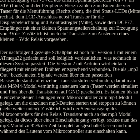
30V (Links) und der Peripherie. Hierzu zählen zum Einen die vier
Taster für die Menüführung (Rechts oben), die drei Status-LEDs (Mitte
rechts), dem LCD-Anschluss nebst Transistor für die
Displaybeleuchtung und Kontrastregler (Mitte), sowie dem DCF77-
Empfänger mit einer kleinen Spannungsteilerschaltung zur Erzeugung
von 3Vdc. Zusätzlich ist noch ein Transistor zum Ansteuern eines
kleinen +5Vdc Relais vorgesehen.
Der nachfolgend gezeigte Schaltplan ist noch für Version 1 mit einem
ATmega32 gedacht und soll lediglich verdeutlichen, was technisch in
diesem System passiert. Die Version 2 mit Arduino wird einfach
fliegend mit einzelnen Drähten entsprechend verbunden. Die als „mp3
Out“ bezeichneten Signale werden über einen passenden
Basiswiderstand auf einzelne Transistorstufen verbunden, damit man
das MSM4-Modul vernünftig ansteuern kann (Taster werden simuliert
und Pins über die Transistoren auf GND geschaltet). Es können bis zu
6 einzelne Steuer-Leitungen vom Mikrocontroller zum mp3-Modul
gelegt, um die einzelnen mp3-Dateien starten und stoppen zu können
(siehe weiter unten). Zusätzlich wird der Steuerausgang des
Mikrocontrollers für den Relais-Transistor auch an das mp3-Modul
gelegt, da dieses über einen Einschalteingang verfügt, sodass man das
mp3-Modul zu 95% der Zeit komplett ausgeschaltet lassen und nur
während des Läutens vom Mikrocontroller aus einschalten kann.