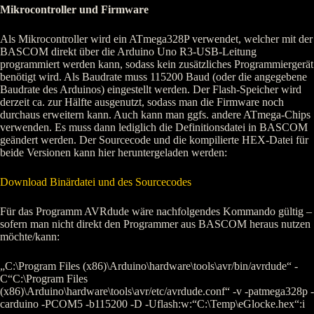
Mikrocontroller und Firmware
Als Mikrocontroller wird ein ATmega328P verwendet, welcher mit der
BASCOM direkt über die Arduino Uno R3-USB-Leitung
programmiert werden kann, sodass kein zusätzliches Programmiergerät
benötigt wird. Als Baudrate muss 115200 Baud (oder die angegebene
Baudrate des Arduinos) eingestellt werden. Der Flash-Speicher wird
derzeit ca. zur Hälfte ausgenutzt, sodass man die Firmware noch
durchaus erweitern kann. Auch kann man ggfs. andere ATmega-Chips
verwenden. Es muss dann lediglich die Definitionsdatei in BASCOM
geändert werden. Der Sourcecode und die kompilierte HEX-Datei für
beide Versionen kann hier heruntergeladen werden:
Download Binärdatei und des Sourcecodes
Für das Programm AVRdude wäre nachfolgendes Kommando gültig –
sofern man nicht direkt den Programmer aus BASCOM heraus nutzen
möchte/kann:
„C:\Program Files (x86)\Arduino\hardware\tools\avr/bin/avrdude“ -
C“C:\Program Files
(x86)\Arduino\hardware\tools\avr/etc/avrdude.conf“ -v -patmega328p -
carduino -PCOM5 -b115200 -D -Uflash:w:“C:\Temp\eGlocke.hex“:i