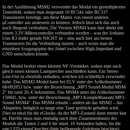
In der Ausführung MSM2 verwendet das Modul ein gemultiplextes
Tastenfeld, sodass man insgesamt 10 BC54x oder BC337
Transistoren benötigt, um diese Matrix von einem anderen
µController aus ansteuern zu können. Jedoch lässt sich das auch
noch fliegend verdrahten. Die Version MSM4 kann hier direkt mit
einem 3,3V-Mikrocontroller verbunden werden – was der Arduino
Uno R3 leider gerade NICHT ist – also auch hier am besten
Transistoren für die Verbindung nutzen – auch wenn man die
einzelnen Ausgangspins des Atmel zwischen High-Impedant und
GND umschalten könnte.
Das Modul besitzt einen kleinen NF-Verstärker, sodass man auch
gleich einen kleinen Lautsprecher anschließen kann. Ein Stereo
Line-Out ist ebenfalls enthalten, welchen ich schließlich verwendet
habe. Das MSM2-Modul kann bei ELV unter der Artikelnummer
68-092853 bzw. unter der Bezeichnung „MP3 Sound-Modul MSM
2“ für rund 20,-€ bekommen. Das MSM4 unter der Artikelnummer
150841, bzw. unter der Bezeichnung „MP3 Komplettbausatz MP3-
Sound MSM4“. Das MSM4 erlaubt – anders als das MSM2 – das
Abspielen, lediglich so lange eine Taste gedrückt gehalten wird.
Dies ist ideal für die eGlocke, da der MP3-Zustand dann immer klar
ist. Hierfür muss man einmalig nach dem Zusammenbauen des
Moduls die Tasten 2 und 6 für mind. 10 Sekunden halten, bis die
rote LED einmal leuchtet (bitte beiliegende Anleitung beachten).