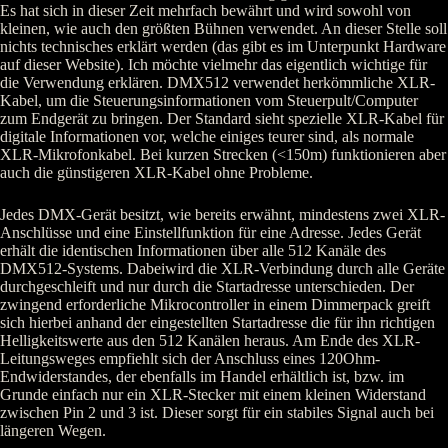
Es hat sich in dieser Zeit mehrfach bewährt und wird sowohl von
kleinen, wie auch den größten Bühnen verwendet. An dieser Stelle soll
nichts technisches erklärt werden (das gibt es im Unterpunkt Hardware
auf dieser Website). Ich möchte vielmehr das eigentlich wichtige für
die Verwendung erklären. DMX512 verwendet herkömmliche XLR-
Kabel, um die Steuerungsinformationen vom Steuerpult/Computer
zum Endgerät zu bringen. Der Standard sieht spezielle XLR-Kabel für
digitale Informationen vor, welche einiges teurer sind, als normale
XLR-Mikrofonkabel. Bei kurzen Strecken (<150m) funktionieren aber
auch die günstigeren XLR-Kabel ohne Probleme.
Jedes DMX-Gerät besitzt, wie bereits erwähnt, mindestens zwei XLR-
Anschlüsse und eine Einstellfunktion für eine Adresse. Jedes Gerät
erhält die identischen Informationen über alle 512 Kanäle des
DMX512-Systems. Dabeiwird die XLR-Verbindung durch alle Geräte
durchgeschleift und nur durch die Startadresse unterschieden. Der
zwingend erforderliche Mikrocontroller in einem Dimmerpack greift
sich hierbei anhand der eingestellten Startadresse die für ihn richtigen
Helligkeitswerte aus den 512 Kanälen heraus. Am Ende des XLR-
Leitungsweges empfiehlt sich der Anschluss eines 120Ohm-
Endwiderstandes, der ebenfalls im Handel erhältlich ist, bzw. im
Grunde einfach nur ein XLR-Stecker mit einem kleinen Widerstand
zwischen Pin 2 und 3 ist. Dieser sorgt für ein stabiles Signal auch bei
längeren Wegen.