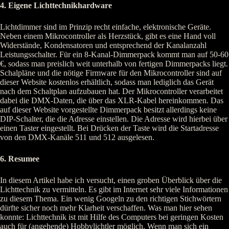
4. Eigene Lichttechnikhardware
Lichtdimmer sind im Prinzip recht einfache, elektronische Geräte.
Neben einem Mikrocontroller als Herzstück, gibt es eine Hand voll
Widerstände, Kondensatoren und entsprechend der Kanalanzahl
Leistungsschalter. Für ein 8-Kanal-Dimmerpack kommt man auf 50-60
€, sodass man preislich weit unterhalb von fertigen Dimmerpacks liegt.
Schalpläne und die nötige Firmware für den Mikrocontroller sind auf
dieser Website kostenlos erhältlich, sodass man lediglich das Gerät
nach dem Schaltplan aufzubauen hat. Der Mikrocontroller verarbeitet
dabei die DMX-Daten, die über das XLR-Kabel hereinkommen. Das
auf dieser Website vorgestellte Dimmerpack besitzt allerdings keine
DIP-Schalter, die die Adresse einstellen. Die Adresse wird hierbei über
einen Taster eingestellt. Bei Drücken der Taste wird die Startadresse
von den DMX-Kanäle 511 und 512 ausgelesen.
6. Resumee
In diesem Artikel habe ich versucht, einen groben Überblick über die
Lichttechnik zu vermitteln. Es gibt im Internet sehr viele Informationen
zu diesem Thema. Ein wenig Googeln zu den richtigen Stichwörtern
dürfte sicher noch mehr Klarheit verschaffen. Was man hier sehen
konnte: Lichttechnik ist mit Hilfe des Computers bei geringen Kosten
auch für (angehende) Hobbylichtler möglich. Wenn man sich ein