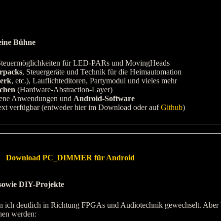
eine Bühne
 Steuermöglichkeiten für LED-PARs und MovingHeads
rpacks
, Steuergeräte und Technik für die Heimautomation
erk
, etc.), Lauflichteditoren, Partymodul und vieles mehr
ächen
(Hardware-Abstraction-Layer)
gene Anwendungen und
Android-Software
ext verfügbar (entweder hier im Download oder auf
Github
)
Download PC_DIMMER für Android
sowie DIY-Projekte
h deutlich in Richtung FPGAs und Audiotechnik gewechselt. Aber be
hen werden: