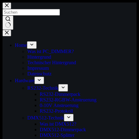
Zum
Inhalt
springen
Keine
Ergebnisse
Home
Was ist PC_DIMMER?
Hintergrund
Technischer Hintergrund
Impressum
Datenschutz
Hardware
RS232-Technik
RS232-Dimmerpack
RS232-RGBW-Ansteuerung
0-10V Ansteuerung
RS232-Protokoll
DMX512-Technik
Was ist DMX512?
DMX512-Dimmerpack
DMX512-Splitter